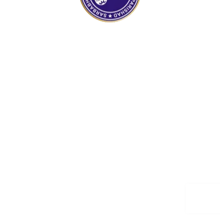
100%
.
g
.
n
.
i
d
a
o
L